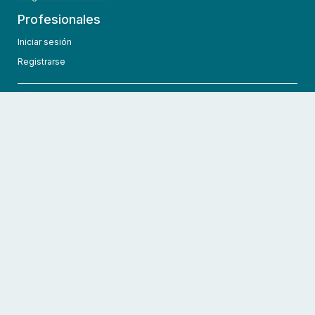
Profesionales
Iniciar sesión
Registrarse
info@hcmedic.com
+1 (689) 276-1956
©
2026
HCMedic
Todos los derechos reservados
Políticas de privacidad
Términos y condiciones