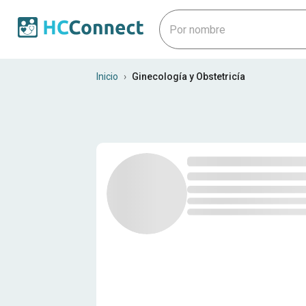
Profesionales médicos en V
Inicio
›
Ginecología y Obstetricía