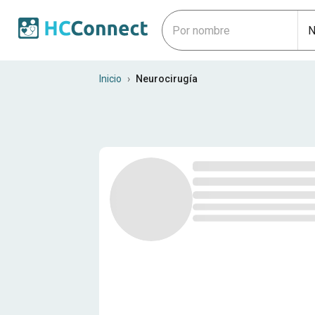
Neurocirujanos en Repúblic
Inicio
›
Neurocirugía