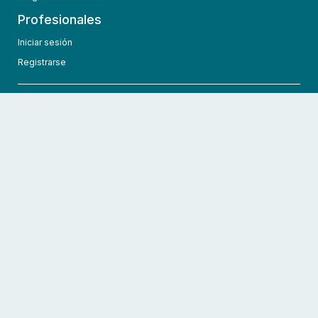
Profesionales
Iniciar sesión
Registrarse
info@hcmedic.com
+1 (689) 276-1956
©
2026
HCMedic
Todos los derechos reservados
Políticas de privacidad
Términos y condiciones