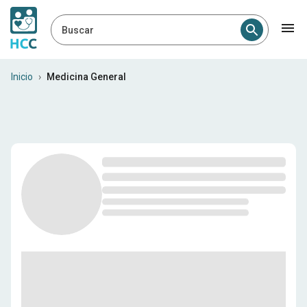
Buscar
Médicos generales en Repúb
Inicio
›
Medicina General