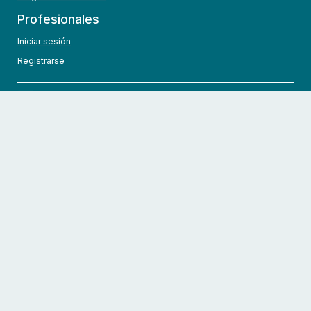
Profesionales
Iniciar sesión
Registrarse
info@hcmedic.com
+1 (689) 276-1956
©
2026
HCMedic
Todos los derechos reservados
Políticas de privacidad
Términos y condiciones