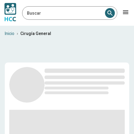
Buscar
Cirujanos generales en Rep
Inicio
›
Cirugía General