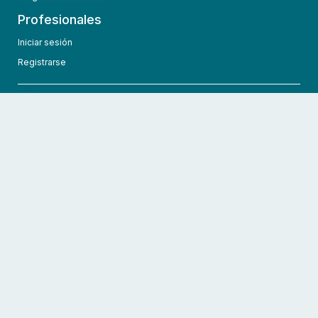
Profesionales
Iniciar sesión
Registrarse
info@hcmedic.com
+1 (689) 276-1956
©
2026
HCMedic
Todos los derechos reservados
Políticas de privacidad
Términos y condiciones