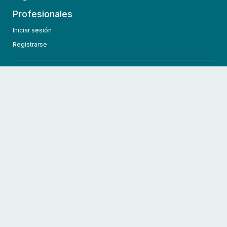
Profesionales
Iniciar sesión
Registrarse
info@hcmedic.com
+1 (689) 276-1956
©
2026
HCMedic
Todos los derechos reservados
Políticas de privacidad
Términos y condiciones