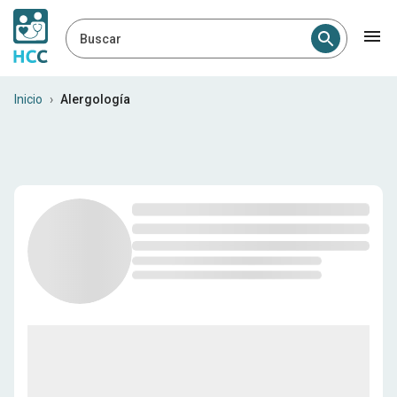
Buscar
Alergólogos en República D
Inicio
›
Alergología