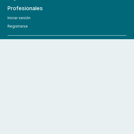
Profesionales
Iniciar sesión
Registrarse
info@hcmedic.com
+1 (689) 276-1956
©
2026
HCMedic
Todos los derechos reservados
Políticas de privacidad
Términos y condiciones