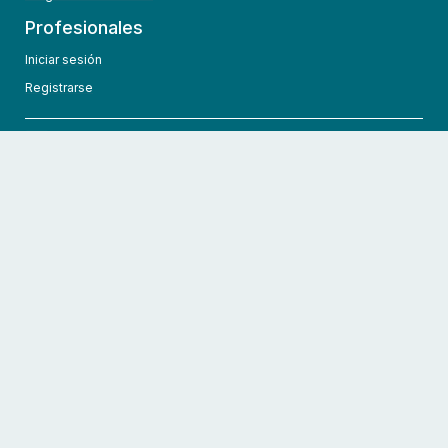
Profesionales
Iniciar sesión
Registrarse
info@hcmedic.com
+1 (689) 276-1956
©
2026
HCMedic
Todos los derechos reservados
Políticas de privacidad
Términos y condiciones