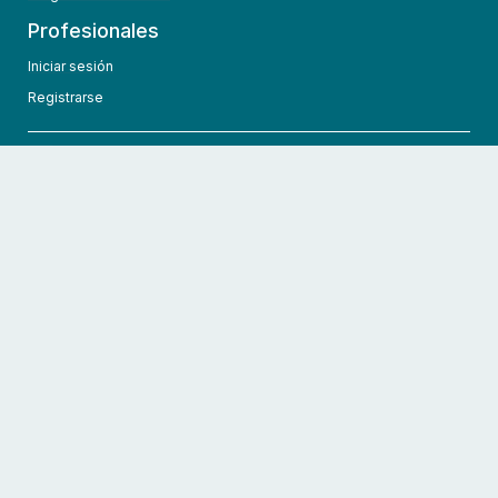
Profesionales
Iniciar sesión
Registrarse
info@hcmedic.com
+1 (689) 276-1956
©
2026
HCMedic
Todos los derechos reservados
Políticas de privacidad
Términos y condiciones