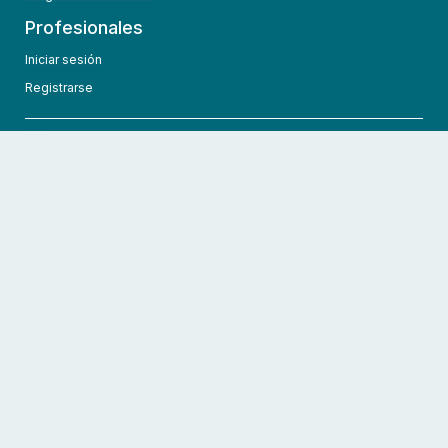
Profesionales
Iniciar sesión
Registrarse
info@hcmedic.com
+1 (689) 276-1956
©
2026
HCMedic
Todos los derechos reservados
Políticas de privacidad
Términos y condiciones