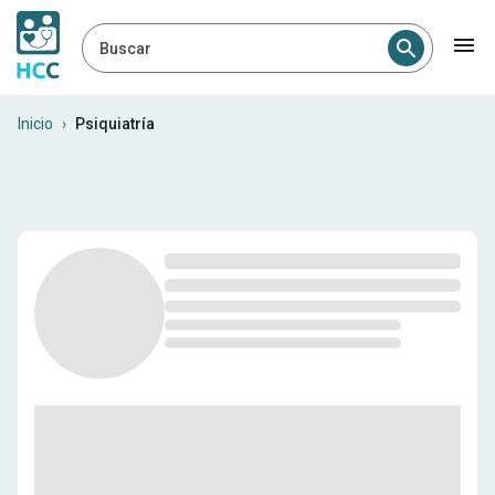
Buscar
Psiquiatras en Perú
Inicio
›
Psiquiatría