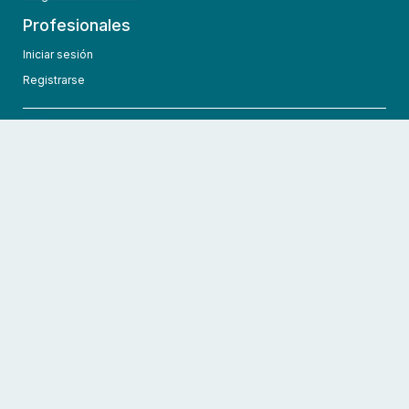
Profesionales
Iniciar sesión
Registrarse
info@hcmedic.com
+1 (689) 276-1956
©
2026
HCMedic
Todos los derechos reservados
Políticas de privacidad
Términos y condiciones