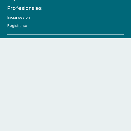
Profesionales
Iniciar sesión
Registrarse
info@hcmedic.com
+1 (689) 276-1956
©
2026
HCMedic
Todos los derechos reservados
Políticas de privacidad
Términos y condiciones