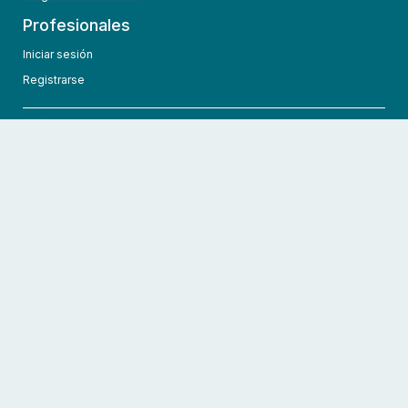
Profesionales
Iniciar sesión
Registrarse
info@hcmedic.com
+1 (689) 276-1956
©
2026
HCMedic
Todos los derechos reservados
Políticas de privacidad
Términos y condiciones