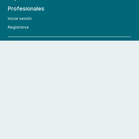
Profesionales
Iniciar sesión
Registrarse
info@hcmedic.com
+1 (689) 276-1956
©
2026
HCMedic
Todos los derechos reservados
Políticas de privacidad
Términos y condiciones