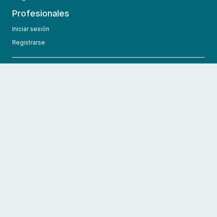
Profesionales
Iniciar sesión
Registrarse
info@hcmedic.com
+1 (689) 276-1956
©
2026
HCMedic
Todos los derechos reservados
Políticas de privacidad
Términos y condiciones