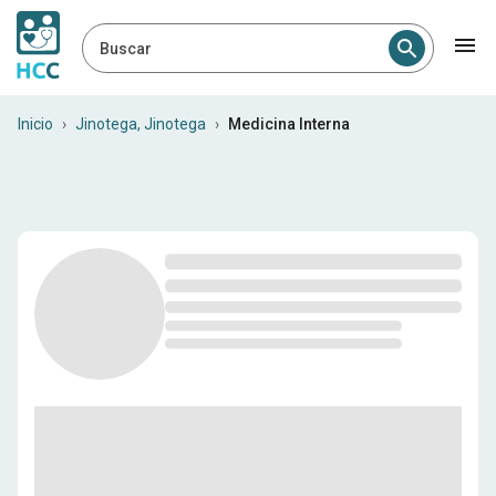
Buscar
Internistas en Jinotega, Jin
Inicio
›
Jinotega, Jinotega
›
Medicina Interna