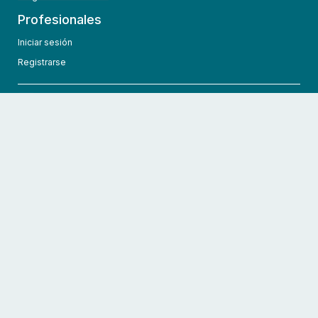
Profesionales
Iniciar sesión
Registrarse
info@hcmedic.com
+1 (689) 276-1956
©
2026
HCMedic
Todos los derechos reservados
Políticas de privacidad
Términos y condiciones