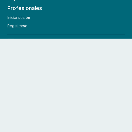
Profesionales
Iniciar sesión
Registrarse
info@hcmedic.com
+1 (689) 276-1956
©
2026
HCMedic
Todos los derechos reservados
Políticas de privacidad
Términos y condiciones