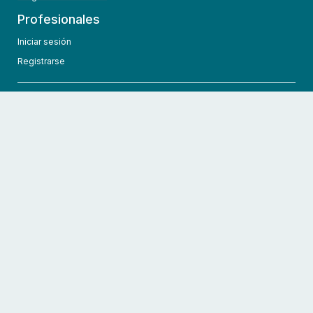
Profesionales
Iniciar sesión
Registrarse
info@hcmedic.com
+1 (689) 276-1956
©
2026
HCMedic
Todos los derechos reservados
Políticas de privacidad
Términos y condiciones