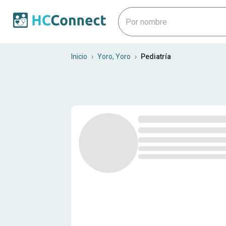
Pediatras en Yoro, Yoro
Inicio
›
Yoro, Yoro
›
Pediatría