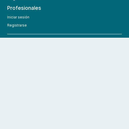
Profesionales
Iniciar sesión
Registrarse
info@hcmedic.com
+1 (689) 276-1956
©
2026
HCMedic
Todos los derechos reservados
Políticas de privacidad
Términos y condiciones