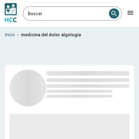
Buscar
Profesionales médicos en H
Inicio
›
medicina del dolor algologia