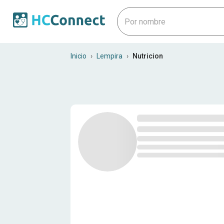
Nutriólogos en Lempira
Inicio
›
Lempira
›
Nutricion