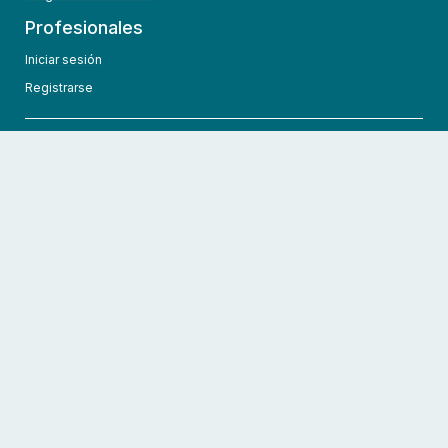
Profesionales
Iniciar sesión
Registrarse
info@hcmedic.com
+1 (689) 276-1956
©
2026
HCMedic
Todos los derechos reservados
Políticas de privacidad
Términos y condiciones