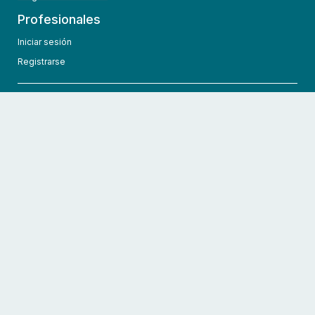
Profesionales
Iniciar sesión
Registrarse
info@hcmedic.com
+1 (689) 276-1956
©
2026
HCMedic
Todos los derechos reservados
Políticas de privacidad
Términos y condiciones