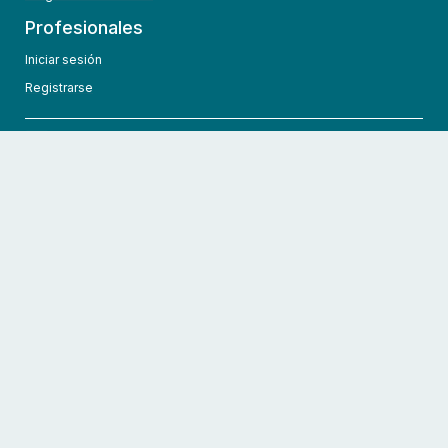
Profesionales
Iniciar sesión
Registrarse
info@hcmedic.com
+1 (689) 276-1956
©
2026
HCMedic
Todos los derechos reservados
Políticas de privacidad
Términos y condiciones