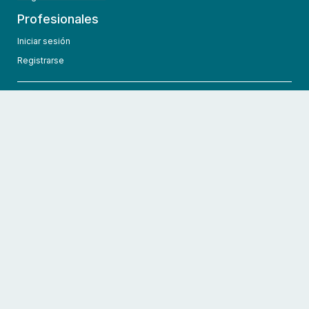
Profesionales
Iniciar sesión
Registrarse
info@hcmedic.com
+1 (689) 276-1956
©
2026
HCMedic
Todos los derechos reservados
Políticas de privacidad
Términos y condiciones