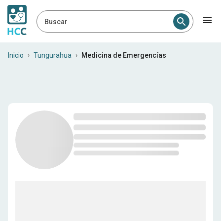
Buscar
Profesionales médicos en T
Inicio
›
Tungurahua
›
Medicina de Emergencías