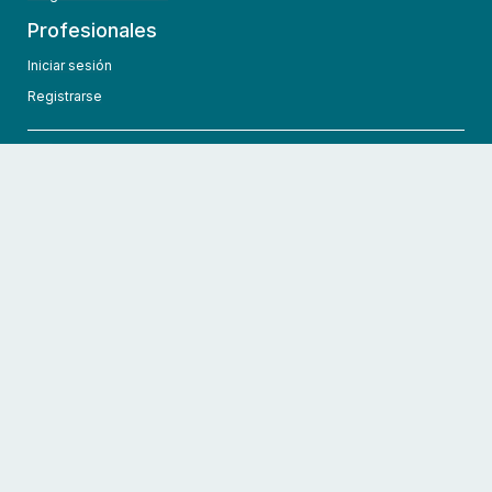
Profesionales
Iniciar sesión
Registrarse
info@hcmedic.com
+1 (689) 276-1956
©
2026
HCMedic
Todos los derechos reservados
Políticas de privacidad
Términos y condiciones