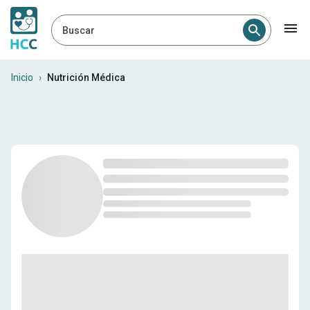
Buscar
Nutriólogos médicos en Ecu
Inicio
›
Nutrición Médica