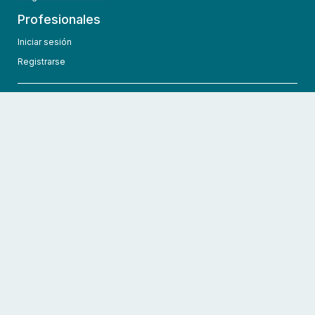
Profesionales
Iniciar sesión
Registrarse
info@hcmedic.com
+1 (689) 276-1956
©
2026
HCMedic
Todos los derechos reservados
Políticas de privacidad
Términos y condiciones