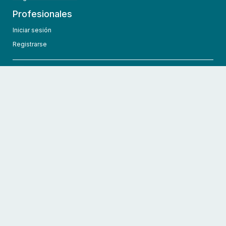
Profesionales
Iniciar sesión
Registrarse
info@hcmedic.com
+1 (689) 276-1956
©
2026
HCMedic
Todos los derechos reservados
Políticas de privacidad
Términos y condiciones