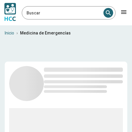
Buscar
Profesionales médicos en E
Inicio
›
Medicina de Emergencías