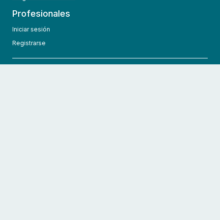
Profesionales
Iniciar sesión
Registrarse
info@hcmedic.com
+1 (689) 276-1956
©
2026
HCMedic
Todos los derechos reservados
Políticas de privacidad
Términos y condiciones