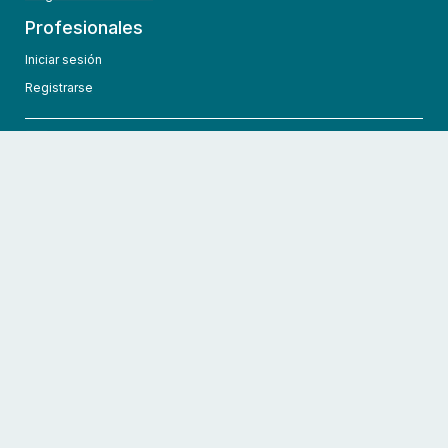
Profesionales
Iniciar sesión
Registrarse
info@hcmedic.com
+1 (689) 276-1956
©
2026
HCMedic
Todos los derechos reservados
Políticas de privacidad
Términos y condiciones