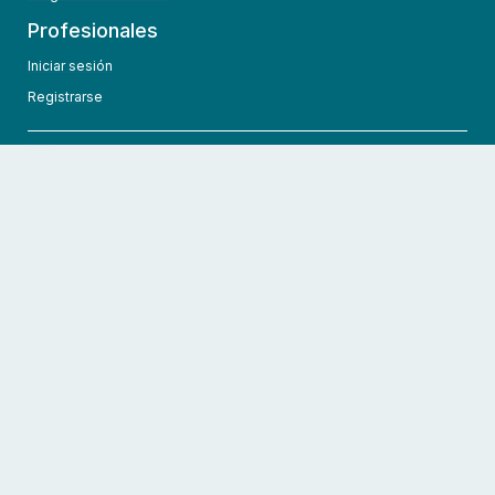
Profesionales
Iniciar sesión
Registrarse
info@hcmedic.com
+1 (689) 276-1956
©
2026
HCMedic
Todos los derechos reservados
Políticas de privacidad
Términos y condiciones