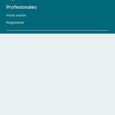
Profesionales
Iniciar sesión
Registrarse
info@hcmedic.com
+1 (689) 276-1956
©
2026
HCMedic
Todos los derechos reservados
Políticas de privacidad
Términos y condiciones