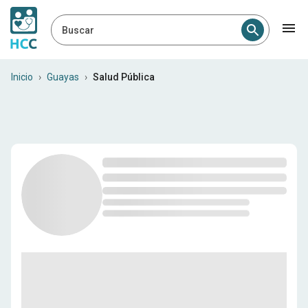
Buscar
Especialistas en salud públ
Inicio
›
Guayas
›
Salud Pública