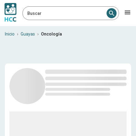
Buscar
Oncólogos en Guayas
Inicio
›
Guayas
›
Oncología