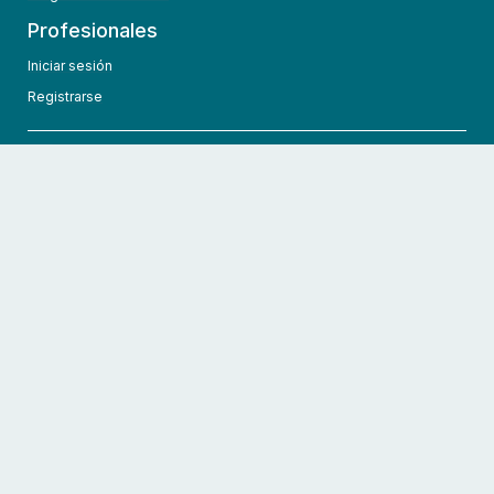
Profesionales
Iniciar sesión
Registrarse
info@hcmedic.com
+1 (689) 276-1956
©
2026
HCMedic
Todos los derechos reservados
Políticas de privacidad
Términos y condiciones