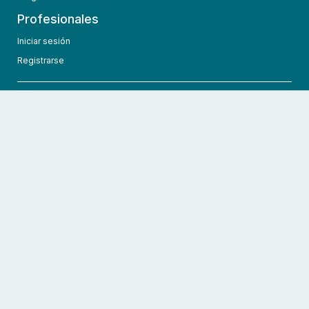
Profesionales
Iniciar sesión
Registrarse
info@hcmedic.com
+1 (689) 276-1956
©
2026
HCMedic
Todos los derechos reservados
Políticas de privacidad
Términos y condiciones