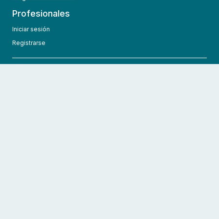
Profesionales
Iniciar sesión
Registrarse
info@hcmedic.com
+1 (689) 276-1956
©
2026
HCMedic
Todos los derechos reservados
Políticas de privacidad
Términos y condiciones