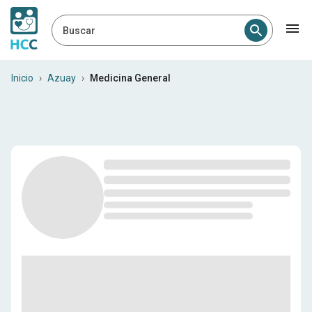
Buscar
Médicos generales en Azua
Inicio
›
Azuay
›
Medicina General