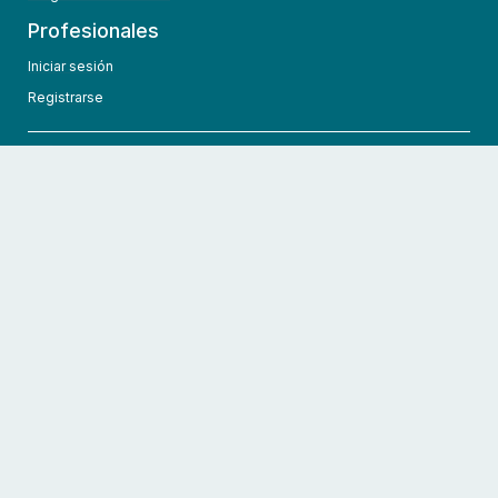
Profesionales
Iniciar sesión
Registrarse
info@hcmedic.com
+1 (689) 276-1956
©
2026
HCMedic
Todos los derechos reservados
Políticas de privacidad
Términos y condiciones