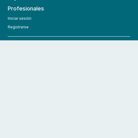
Profesionales
Iniciar sesión
Registrarse
info@hcmedic.com
+1 (689) 276-1956
©
2026
HCMedic
Todos los derechos reservados
Políticas de privacidad
Términos y condiciones