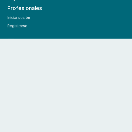
Profesionales
Iniciar sesión
Registrarse
info@hcmedic.com
+1 (689) 276-1956
©
2026
HCMedic
Todos los derechos reservados
Políticas de privacidad
Términos y condiciones