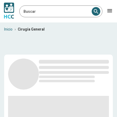
Buscar
Cirujanos generales en Col
Inicio
›
Cirugía General