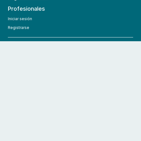
Profesionales
Iniciar sesión
Registrarse
info@hcmedic.com
+1 (689) 276-1956
©
2026
HCMedic
Todos los derechos reservados
Políticas de privacidad
Términos y condiciones