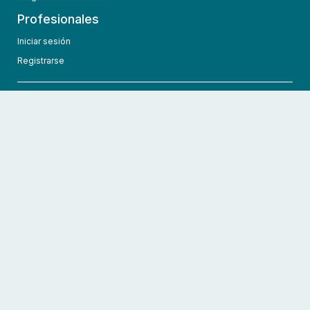
Profesionales
Iniciar sesión
Registrarse
info@hcmedic.com
+1 (689) 276-1956
©
2026
HCMedic
Todos los derechos reservados
Políticas de privacidad
Términos y condiciones