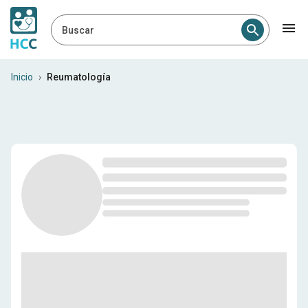
Buscar
Reumatólogos en Bolivia
Inicio
›
Reumatología