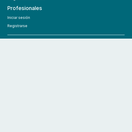
Profesionales
Iniciar sesión
Registrarse
info@hcmedic.com
+1 (689) 276-1956
©
2026
HCMedic
Todos los derechos reservados
Políticas de privacidad
Términos y condiciones