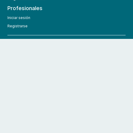
Profesionales
Iniciar sesión
Registrarse
info@hcmedic.com
+1 (689) 276-1956
©
2026
HCMedic
Todos los derechos reservados
Políticas de privacidad
Términos y condiciones