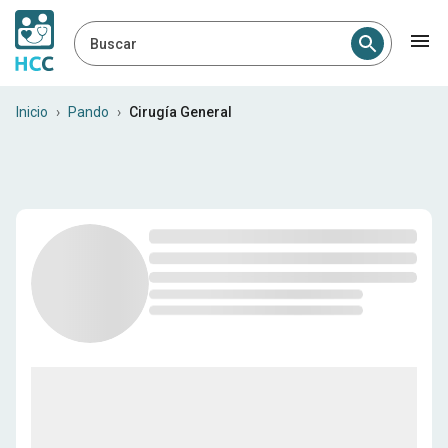
Buscar
Cirujanos generales en Pan
Inicio
›
Pando
›
Cirugía General