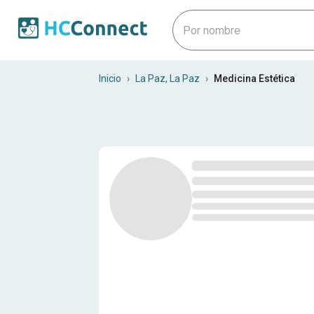
Especialistas en medicina es
Inicio
›
La Paz, La Paz
›
Medicina Estética