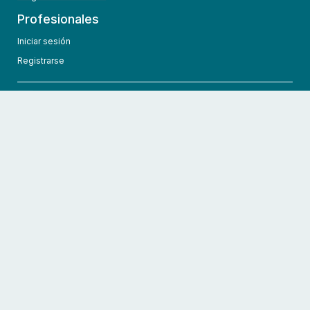
Profesionales
Iniciar sesión
Registrarse
info@hcmedic.com
+1 (689) 276-1956
©
2026
HCMedic
Todos los derechos reservados
Políticas de privacidad
Términos y condiciones