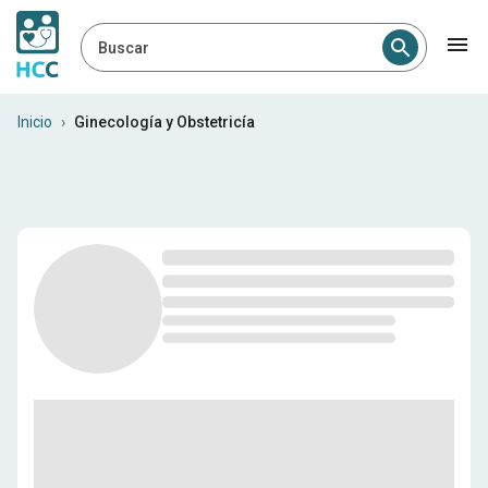
Buscar
Profesionales médicos en Bo
Inicio
›
Ginecología y Obstetricía