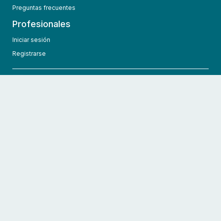
Preguntas frecuentes
Profesionales
Iniciar sesión
Registrarse
info@hcmedic.com
+1 (689) 276-1956
©
2026
HCMedic
Todos los derechos reservados
Políticas de privacidad
Términos y condiciones