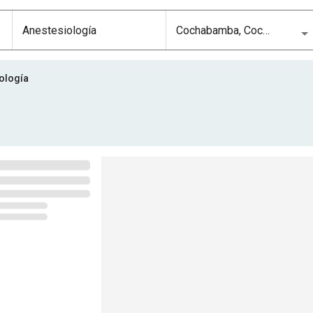
amba, Cochabamba
ología