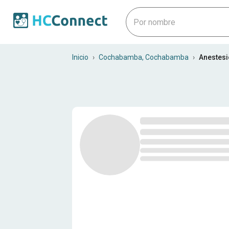
Anestesiólogos en Cochab
Inicio
›
Cochabamba, Cochabamba
›
Anestesi