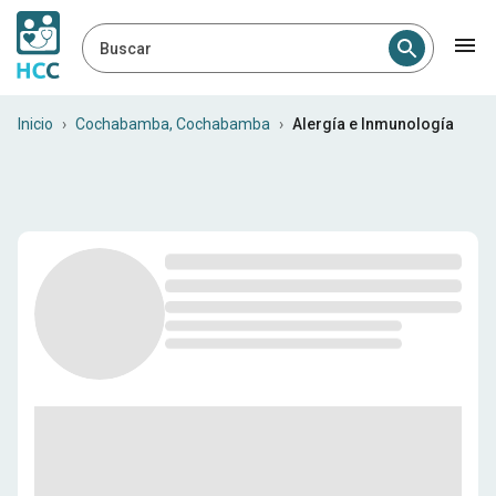
Buscar
Profesionales médicos en 
Inicio
›
Cochabamba, Cochabamba
›
Alergía e Inmunología