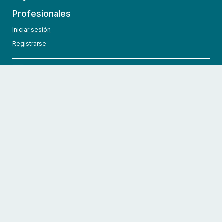
Profesionales
Iniciar sesión
Registrarse
info@hcmedic.com
+1 (689) 276-1956
©
2026
HCMedic
Todos los derechos reservados
Políticas de privacidad
Términos y condiciones