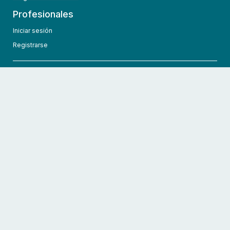
Profesionales
Iniciar sesión
Registrarse
info@hcmedic.com
+1 (689) 276-1956
©
2026
HCMedic
Todos los derechos reservados
Políticas de privacidad
Términos y condiciones