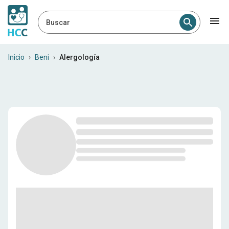
Buscar
Alergólogos en Beni
Inicio
›
Beni
›
Alergología