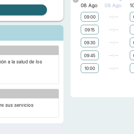
08 Ago
09 Ago
1
--:--
09:00
--:--
09:15
--:--
09:30
--:--
09:45
ón a la salud de los
--:--
10:00
re sus servicios