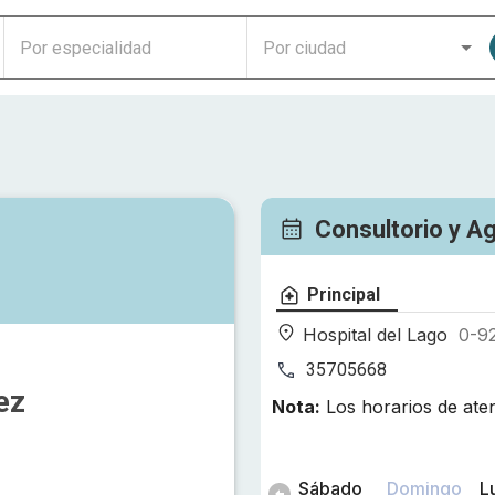
Consultorio y A
Principal
Hospital del Lago
0-92
35705668
ez
Nota:
Los horarios de ate
Sábado
Domingo
L